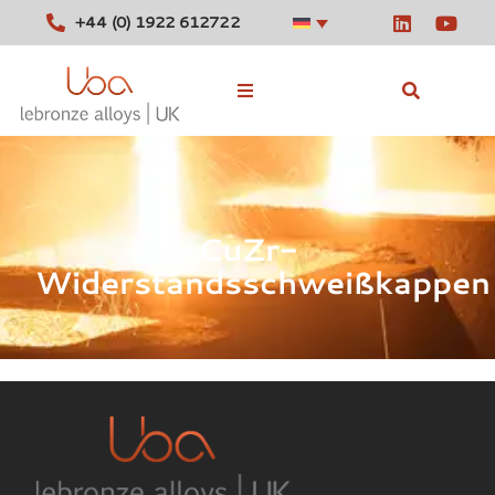
+44 (0) 1922 612722
Lagernde Legierungen
Werkzeuge
CuZr-
Nachrichten
Widerstandsschweißkappen
Kontakt