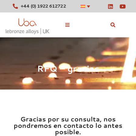
+44 (0) 1922 612722
Aleaciones en stock
Herramientas
RFQ – gracias
Noticias
Contacte con
Gracias por su consulta, nos
pondremos en contacto lo antes
posible.