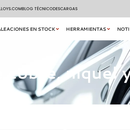
LLOYS.COM
BLOG TÉCNICO
DESCARGAS
ALEACIONES EN STOCK
HERRAMIENTAS
NOTI
cobre, níquel y 