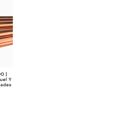
0 |
uel Y
dades