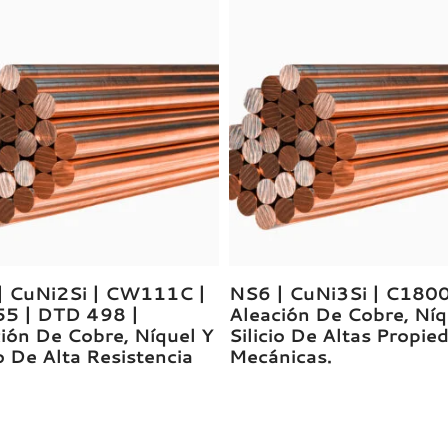
| CuNi2Si | CW111C |
NS6 | CuNi3Si | C1800
55 | DTD 498 |
Aleación De Cobre, Níq
ión De Cobre, Níquel Y
Silicio De Altas Propie
io De Alta Resistencia
Mecánicas.